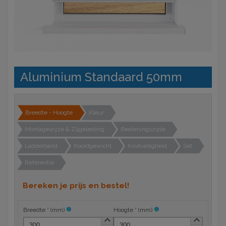
Aluminium Standaard 50mm
Breedte - Hoogte
Kleur
Montagewijze & Zijgeleiding
Bedieningszijde
Ladderband
Koordgewicht
Kindveiligheid
Set
Referentie
Bereken je prijs en bestel!
Breedte
*
(
mm
)
info
Hoogte
*
(
mm
)
info
keyboard_arrow_up
keyboard_arrow_up