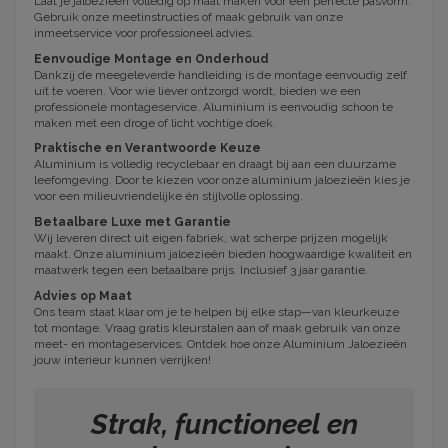
Laat je jaloezieën volledig op maat maken voor een perfecte pasvorm.
Gebruik onze meetinstructies of maak gebruik van onze
inmeetservice voor professioneel advies.
Eenvoudige Montage en Onderhoud
Dankzij de meegeleverde handleiding is de montage eenvoudig zelf
uit te voeren. Voor wie liever ontzorgd wordt, bieden we een
professionele montageservice. Aluminium is eenvoudig schoon te
maken met een droge of licht vochtige doek.
Praktische en Verantwoorde Keuze
Aluminium is volledig recyclebaar en draagt bij aan een duurzame
leefomgeving. Door te kiezen voor onze aluminium jaloezieën kies je
voor een milieuvriendelijke én stijlvolle oplossing.
Betaalbare Luxe met Garantie
Wij leveren direct uit eigen fabriek, wat scherpe prijzen mogelijk
maakt. Onze aluminium jaloezieën bieden hoogwaardige kwaliteit en
maatwerk tegen een betaalbare prijs. Inclusief 3 jaar garantie.
Advies op Maat
Ons team staat klaar om je te helpen bij elke stap—van kleurkeuze
tot montage. Vraag gratis kleurstalen aan of maak gebruik van onze
meet- en montageservices. Ontdek hoe onze Aluminium Jaloezieën
jouw interieur kunnen verrijken!
Strak, functioneel en