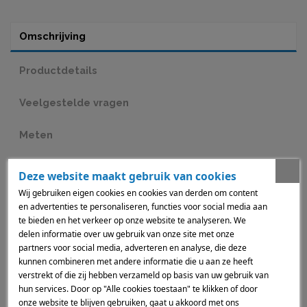
Omschrijving
Productdetails
Veelgestelde vragen
Meten
Monteren
Deze website maakt gebruik van cookies
Wij gebruiken eigen cookies en cookies van derden om content
Hoe bestellen?
en advertenties te personaliseren, functies voor social media aan
te bieden en het verkeer op onze website te analyseren. We
delen informatie over uw gebruik van onze site met onze
Aluminium Jaloezieën: Stijlvol en Functioneel Design
partners voor social media, adverteren en analyse, die deze
Onze Aluminium Jaloezieën combineren een moderne uitstraling
met praktische voordelen. Door het strakke design en de
kunnen combineren met andere informatie die u aan ze heeft
hoogwaardige afwerking zijn ze een perfecte aanvulling op elk
verstrekt of die zij hebben verzameld op basis van uw gebruik van
interieur. Gemaakt van duurzaam aluminium zijn deze jaloezieën
hun services. Door op "Alle cookies toestaan" te klikken of door
licht, sterk en onderhoudsvriendelijk.
onze website te blijven gebruiken, gaat u akkoord met ons