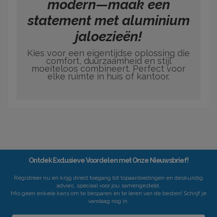
modern—maak een
statement met aluminium
jaloezieën!
Kies voor een eigentijdse oplossing die
comfort, duurzaamheid en stijl
moeiteloos combineert. Perfect voor
elke ruimte in huis of kantoor.
Ontdek Exclusieve Voordelen met Onze Nieuwsbrief!
Registreer nu en krijg direct toegang tot topaanbiedingen en deskundig
advies, speciaal voor jou samengesteld.
Mis geen enkele kans om te besparen en te leren van de besten! Schrijf je
vandaag nog in.