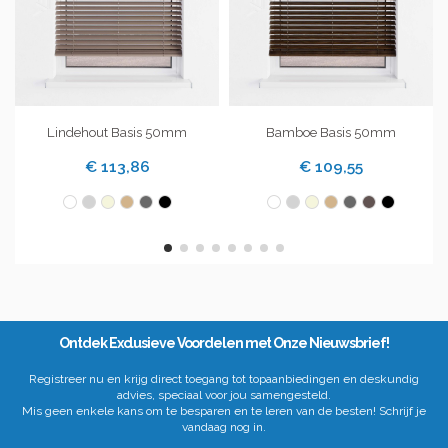
Lindehout Basis 50mm
Bamboe Basis 50mm
€ 113,86
€ 109,55
Ontdek Exclusieve Voordelen met Onze Nieuwsbrief!
Registreer nu en krijg direct toegang tot topaanbiedingen en deskundig
advies, speciaal voor jou samengesteld.
Mis geen enkele kans om te besparen en te leren van de besten! Schrijf je
vandaag nog in.