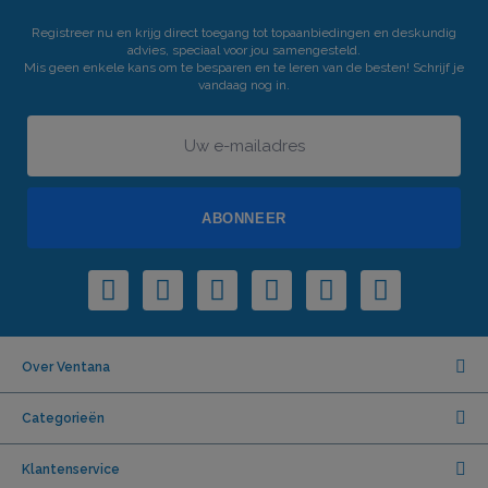
Registreer nu en krijg direct toegang tot topaanbiedingen en deskundig
advies, speciaal voor jou samengesteld.
Mis geen enkele kans om te besparen en te leren van de besten! Schrijf je
vandaag nog in.
ABONNEER
Over Ventana
Categorieën
Klantenservice