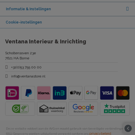
Informatie & Instellingen
Cookie-instellingen
Ventana Interieur & Inrichting
Scholtensoven 23e
7621 HA Borne
+31(0)53 755 00 00
info@ventanastore.nl
keyboard_arrow_left
Deze website voldoet aan de AVG en maakt gebruik van beveiligde verbindingen
privacybeleid
(SSL). Gegevens worden uitsluitend verwerkt conform ons
.