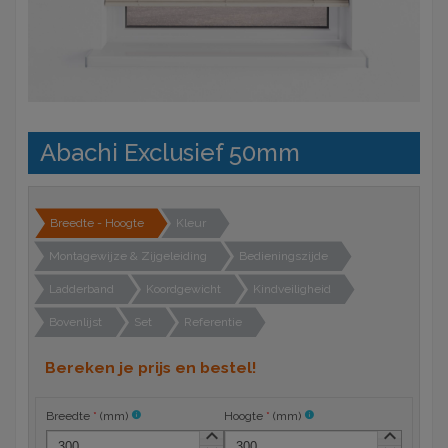
Abachi Exclusief 50mm
Breedte - Hoogte
Kleur
Montagewijze & Zijgeleiding
Bedieningszijde
Ladderband
Koordgewicht
Kindveiligheid
Bovenlijst
Set
Referentie
Bereken je prijs en bestel!
Breedte
*
(
mm
)
info
Hoogte
*
(
mm
)
info
keyboard_arrow_up
keyboard_arrow_up