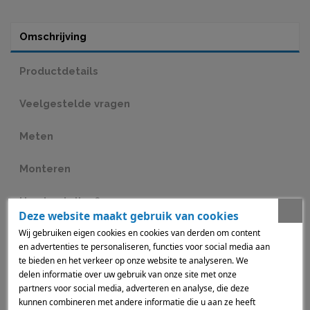
Omschrijving
Productdetails
Veelgestelde vragen
Meten
Monteren
Hoe bestellen?
Deze website maakt gebruik van cookies
Wij gebruiken eigen cookies en cookies van derden om content
Abachi Jaloezieën: Natuurlijke Luxe en Functionele Klasse
en advertenties te personaliseren, functies voor social media aan
Onze Abachi Jaloezieën combineren een warme, natuurlijke
te bieden en het verkeer op onze website te analyseren. We
uitstraling met tijdloze elegantie. Dankzij de unieke eigenschappen
van abachi-hout – licht van gewicht, zacht van textuur en subtiel van
delen informatie over uw gebruik van onze site met onze
nerf – zijn deze jaloezieën een stijlvolle toevoeging aan elk interieur.
partners voor social media, adverteren en analyse, die deze
Perfect voor wie op zoek is naar rust, verfijning en maatwerk.
kunnen combineren met andere informatie die u aan ze heeft