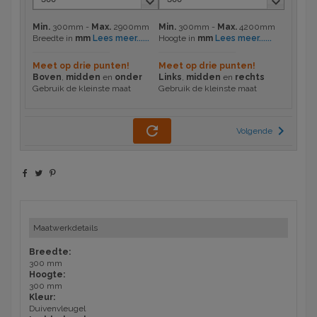
keyboard_arrow_down
keyboard_arrow_down
Min.
300mm -
Max.
2900mm
Min.
300mm -
Max.
4200mm
Lees meer...
...
Lees meer...
...
Breedte in
mm
Hoogte in
mm
Meet op drie punten!
Meet op drie punten!
Boven
,
midden
en
onder
Links
,
midden
en
rechts
Gebruik de kleinste maat
Gebruik de kleinste maat
refresh
chevron_right
Volgende
Maatwerkdetails
Breedte:
300 mm
Hoogte:
300 mm
Kleur:
Duivenvleugel