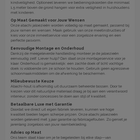
kindveiligheid. Optioneel leveren we bedieningskoorden die minimaal
1,5 meter boven de grond hangen voor extra veiligheid in huishoudens
met kinderen.
Op Maat Gemaakt voor Jouw Wensen
Onze abachi jaloezieën worden volledig op maat gemaakt, passend bij
jouw ramen en wensen. Maak gebruik van onze meetinstructies of
kies voor onze inmeetservice voor een zorgeloze ervaring en een
perfecte pasvorm.
Eenvoudige Montage en Onderhoud
Dankzij de meegeleverde handleiding monteer je de jaloezieën
eenvoudig zelf. Liever hulp? Dan staat onze montageservice voor je
klaar. Onderhoud is gemakkelijk: een zachte doek of licht vochtige
doek is voldoende om ze schoon te houden. Gebruik geen agressieve
schoonmaakmiddelen om de afwerking te beschermen.
Milieubewuste Keuze
Abachi-hout is afkomstig uit duurzaam beheerde bossen. Door te
kiezen voor dit natuurlijke materiaal draag je bij aan een verantwoord
interieur, zonder concessies te doen aan stijl of kwaliteit.
Betaalbare Luxe met Garantie
Doordat we direct uit eigen fabriek leveren, kunnen we hoge
kwaliteit bieden tegen scherpe prijzen. Onze abachi jaloezieën
worden geleverd met 3 jaar garantie op fabricagefouten. Zo geniet je
jarenlang zorgeloos van jouw raambekleding.
Advies op Maat
Ons team staat klaar om je te begeleiden bij elke stap—van