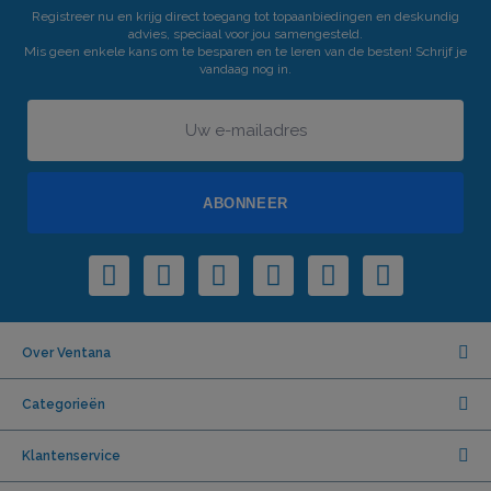
Registreer nu en krijg direct toegang tot topaanbiedingen en deskundig
advies, speciaal voor jou samengesteld.
Mis geen enkele kans om te besparen en te leren van de besten! Schrijf je
vandaag nog in.
ABONNEER
Over Ventana
Categorieën
Klantenservice