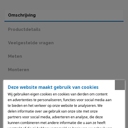
Omschrijving
Productdetails
Veelgestelde vragen
Meten
Monteren
Hoe bestellen?
Deze website maakt gebruik van cookies
Wij gebruiken eigen cookies en cookies van derden om content
Bamboe Jaloezieën: Natuur en Functionaliteit in Harmonie
en advertenties te personaliseren, functies voor social media aan
Onze Bamboe Jaloezieën bieden een prachtige combinatie van stijl
te bieden en het verkeer op onze website te analyseren. We
en duurzaamheid. Met een natuurlijke uitstraling en luxe afwerking
delen informatie over uw gebruik van onze site met onze
zijn ze een ideale keuze voor elk interieur. Gemaakt van 100%
partners voor social media, adverteren en analyse, die deze
natuurlijk bamboe, zijn deze jaloezieën zowel milieuvriendelijk als
elegant.
kunnen combineren met andere informatie die u aan ze heeft