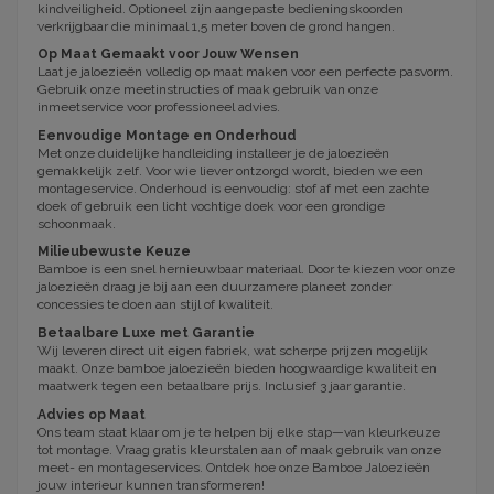
kindveiligheid. Optioneel zijn aangepaste bedieningskoorden
verkrijgbaar die minimaal 1,5 meter boven de grond hangen.
Op Maat Gemaakt voor Jouw Wensen
Laat je jaloezieën volledig op maat maken voor een perfecte pasvorm.
Gebruik onze meetinstructies of maak gebruik van onze
inmeetservice voor professioneel advies.
Eenvoudige Montage en Onderhoud
Met onze duidelijke handleiding installeer je de jaloezieën
gemakkelijk zelf. Voor wie liever ontzorgd wordt, bieden we een
montageservice. Onderhoud is eenvoudig: stof af met een zachte
doek of gebruik een licht vochtige doek voor een grondige
schoonmaak.
Milieubewuste Keuze
Bamboe is een snel hernieuwbaar materiaal. Door te kiezen voor onze
jaloezieën draag je bij aan een duurzamere planeet zonder
concessies te doen aan stijl of kwaliteit.
Betaalbare Luxe met Garantie
Wij leveren direct uit eigen fabriek, wat scherpe prijzen mogelijk
maakt. Onze bamboe jaloezieën bieden hoogwaardige kwaliteit en
maatwerk tegen een betaalbare prijs. Inclusief 3 jaar garantie.
Advies op Maat
Ons team staat klaar om je te helpen bij elke stap—van kleurkeuze
tot montage. Vraag gratis kleurstalen aan of maak gebruik van onze
meet- en montageservices. Ontdek hoe onze Bamboe Jaloezieën
jouw interieur kunnen transformeren!