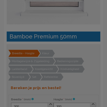
Bamboe Premium 50mm
Breedte - Hoogte
Kleur
Montagewijze & Zijgeleiding
Bedieningszijde
Ladderband
Koordgewicht
Kindveiligheid
Bovenlijst
Set
Referentie
Bereken je prijs en bestel!
Breedte
*
(
mm
)
info
Hoogte
*
(
mm
)
info
keyboard_arrow_up
keyboard_arrow_up