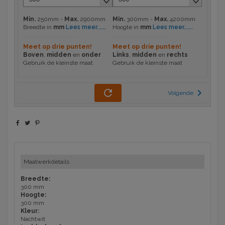
keyboard_arrow_down
keyboard_arrow_down
Min.
250mm -
Max.
2900mm
Min.
300mm -
Max.
4200mm
Lees meer...
...
Lees meer...
...
Breedte in
mm
Hoogte in
mm
Meet op drie punten!
Meet op drie punten!
Boven
,
midden
en
onder
Links
,
midden
en
rechts
Gebruik de kleinste maat
Gebruik de kleinste maat
refresh
chevron_right
Volgende
Maatwerkdetails
Breedte:
300 mm
Hoogte:
300 mm
Kleur:
Nachtwit